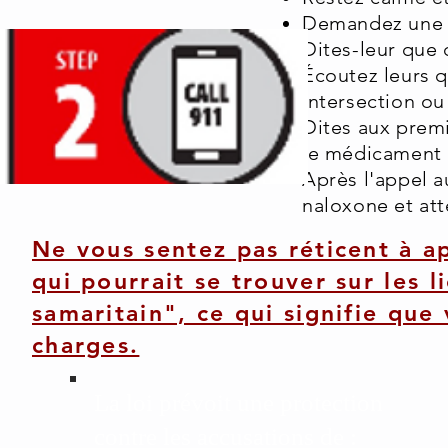
Demandez une a
Dites-leur que 
Écoutez leurs q
intersection ou
Dites aux premi
le médicament p
Après l'appel a
naloxone et atte
Ne vous sentez pas réticent à ap
qui pourrait se trouver sur les li
samaritain", ce qui signifie que
charges.
La loi prévoit une protection
contre les accusations de :