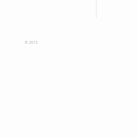
Tel: 705-335-8408
Sans frais / Toll F
Fax: 705-335-5640
© 2015
Site designers
Concepteurs du site