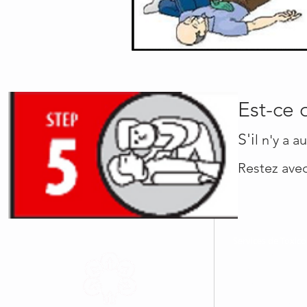
Est-ce 
S'i
l n'y a 
Restez avec
Services de Toxi
North Cochrane Ad
25, chemin Brunet
Unité / Unit 57
Kapuskasing, ON 