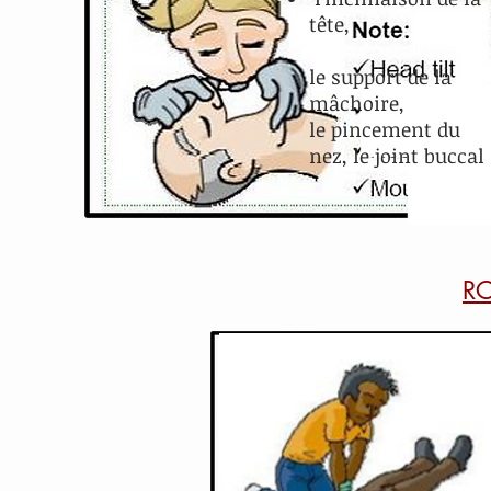
tête,
le support de la
mâchoire,
​le pincement du
nez, le joint buccal
R