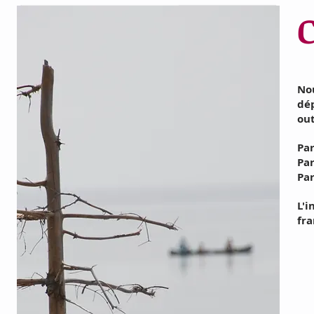
Nou
dép
out
Par
Par
Par
L'i
fra