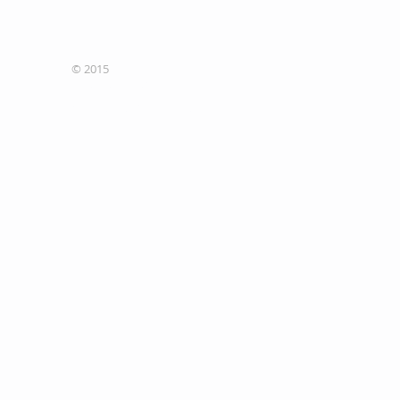
© 2015
Site designers
Concepteurs du site