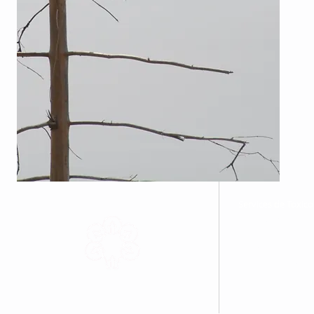
Services de Toxi
North Cochrane Ad
25, chemin Brunet
Unité / Unit 57
Kapuskasing, ON 
Tel: 705-335-8408
Sans frais / Toll F
Fax: 705-335-5640